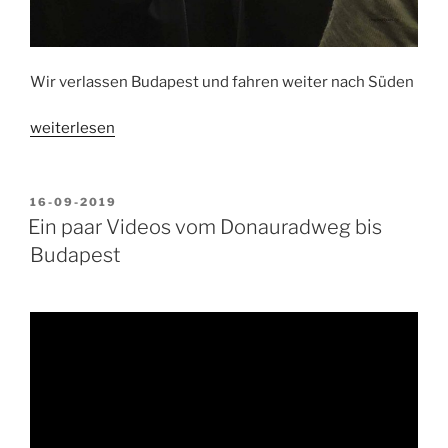
Wir verlassen Budapest und fahren weiter nach Süden
„Budapest,
weiterlesen
Ungarn
bis
Serbien“
VERÖFFENTLICHT
16-09-2019
AM
Ein paar Videos vom Donauradweg bis
Budapest