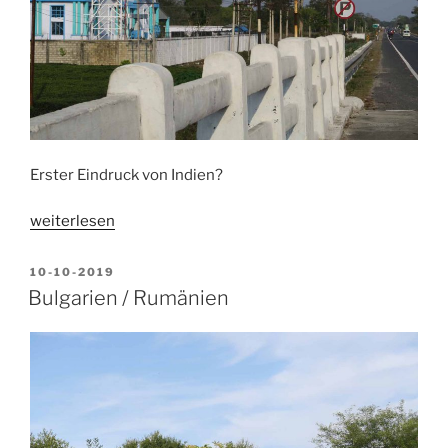
Erster Eindruck von Indien?
„Indien
weiterlesen
2“
VERÖFFENTLICHT
10-10-2019
AM
Bulgarien / Rumänien