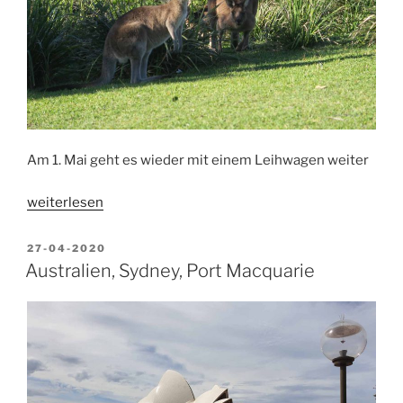
Am 1. Mai geht es wieder mit einem Leihwagen weiter
„Bonville,
weiterlesen
Coffs
Harbour,
VERÖFFENTLICHT
27-04-2020
AM
Australien“
Australien, Sydney, Port Macquarie