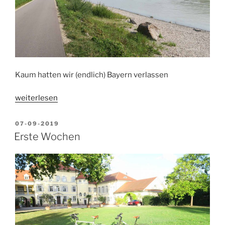
Kaum hatten wir (endlich) Bayern verlassen
„Österreich-
weiterlesen
Ungarn“
VERÖFFENTLICHT
07-09-2019
AM
Erste Wochen