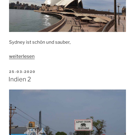
Sydney ist schön und sauber,
„Australien,
weiterlesen
Sydney,
Port
VERÖFFENTLICHT
25-03-2020
AM
Macquarie“
Indien 2