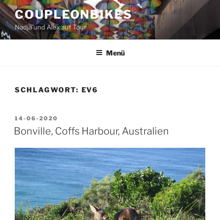
Zum
COUPLEONBIKES
Inhalt
Nadja und Alex auf Tour
springen
Menü
SCHLAGWORT:
EV6
VERÖFFENTLICHT
14-06-2020
AM
Bonville, Coffs Harbour, Australien