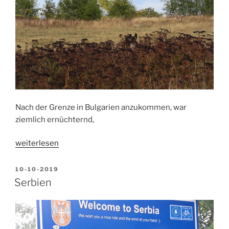
Nach der Grenze in Bulgarien anzukommen, war
ziemlich ernüchternd,
„Bulgarien
weiterlesen
/
Rumänien“
VERÖFFENTLICHT
10-10-2019
AM
Serbien