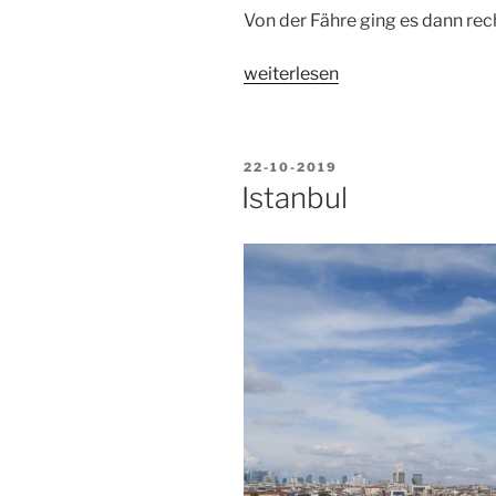
Von der Fähre ging es dann rec
„Türkei
weiterlesen
Teil
1/2“
VERÖFFENTLICHT
22-10-2019
AM
Istanbul