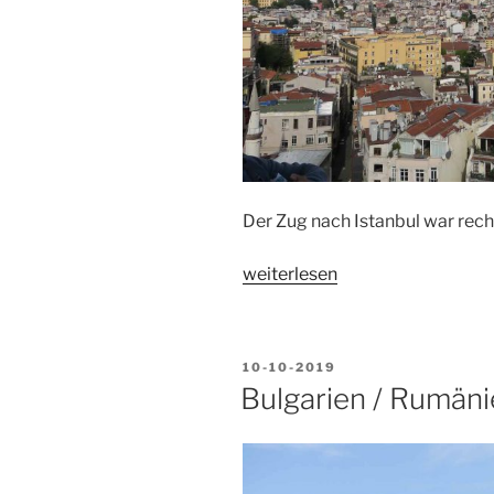
Der Zug nach Istanbul war rech
„Istanbul“
weiterlesen
VERÖFFENTLICHT
10-10-2019
AM
Bulgarien / Rumän