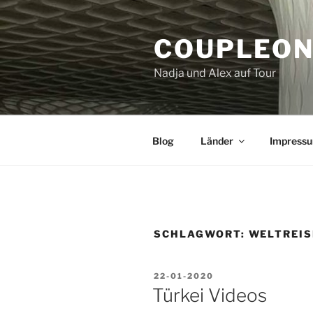
Zum
Inhalt
COUPLEON
springen
Nadja und Alex auf Tour
Blog
Länder
Impress
SCHLAGWORT:
WELTREIS
VERÖFFENTLICHT
22-01-2020
AM
Türkei Videos