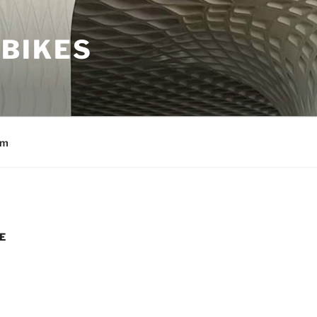
BIKES
um
E