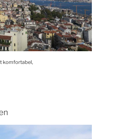
t komfortabel,
ien