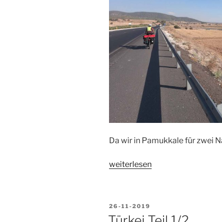
Da wir in Pamukkale für zwei N
„Türkei
weiterlesen
Teil
2/2“
VERÖFFENTLICHT
26-11-2019
AM
Türkei Teil 1/2